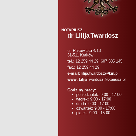
NOTARIUSZ
dr Lilija
Twardosz
ul. Rakowicka 4/13
31-511
Kraków
tel.:
12 259 44 29, 607 505 145
fax.:
12 259 44 29
e-mail:
lilija.twardosz@kin.pl
www:
LilijaTwardosz.Notariusz.pl
Godziny pracy:
poniedziałek: 9:00 - 17:00
wtorek: 9:00 - 17:00
środa: 9:00 - 17:00
czwartek: 9:00 - 17:00
piątek: 9:00 - 15:00