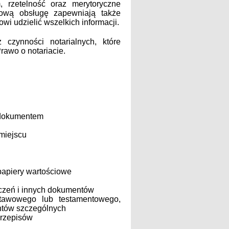
, rzetelność oraz merytoryczne
hową obsługę zapewniają także
wi udzielić wszelkich informacji.
 czynności notarialnych, które
rawo o notariacie.
 dokumentem
miejscu
papiery wartościowe
dczeń i innych dokumentów
stawowego lub testamentowego,
ntów szczególnych
przepisów