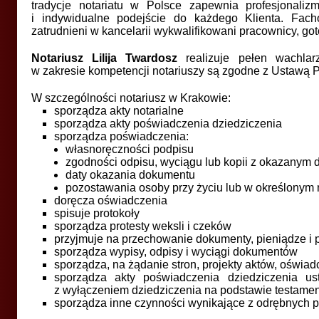
tradycje notariatu w Polsce zapewnia profesjonalizm
i indywidualne podejście do każdego Klienta. Fac
zatrudnieni w kancelarii wykwalifikowani pracownicy, goto
Notariusz Lilija Twardosz
realizuje pełen wachlarz
w zakresie kompetencji notariuszy są zgodne z Ustawą P
W szczególności notariusz w Krakowie:
sporządza akty notarialne
sporządza akty poświadczenia dziedziczenia
sporządza poświadczenia:
własnoręczności podpisu
zgodności odpisu, wyciągu lub kopii z okazanym
daty okazania dokumentu
pozostawania osoby przy życiu lub w określonym 
doręcza oświadczenia
spisuje protokoły
sporządza protesty weksli i czeków
przyjmuje na przechowanie dokumenty, pieniądze i 
sporządza wypisy, odpisy i wyciągi dokumentów
sporządza, na żądanie stron, projekty aktów, oświa
sporządza akty poświadczenia dziedziczenia u
z wyłączeniem dziedziczenia na podstawie testame
sporządza inne czynności wynikające z odrębnych 